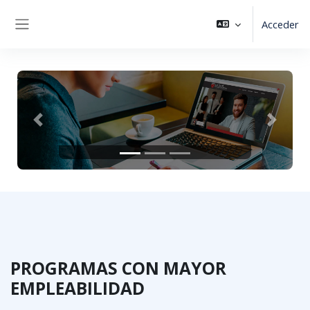
Salta al contenido principal
Acceder
Panel lateral
Anterior
Siguient
PROGRAMAS CON MAYOR
EMPLEABILIDAD